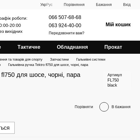
Порівняння
Укр
Рус
Бажання
Вхід
066 507-68-68
рафік роботи:
Мій кошик
063 924-40-00
0:00-20:00
ез вихідних
Передзвонити вам?
е
Тактичне
Обладнання
Прокат
ення та товарів для спорту
Запчастини
Гальмівні системи
o
Гальмівна ручка Tektro fl750 для шосе, чорні, пара
 fl750 для шосе, чорні, пара
Артикул
FL750
black
Порівняти
В бажання
ться