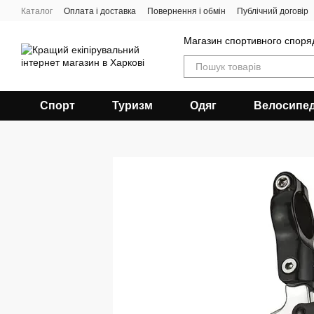
Перейти до основного контенту
Каталог
Оплата і доставка
Повернення і обмін
Публічний договір
Магазин спортивного спор
Спорт
Туризм
Одяг
Велосипе