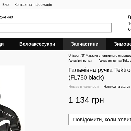
Блог
Контактна інформація
ядження
Г
1
б
ди
Велоаксесуари
Запчастини
Зимов
Unisport 🏆 Магазин спортивного спорядж
Гальмівні ручки
Гальмівні ручки Tektr
Гальмівна ручка Tektro
(FL750 black)
Немає в наявності
Написати відгук
1 134 грн
Повідомити, коли з'яви