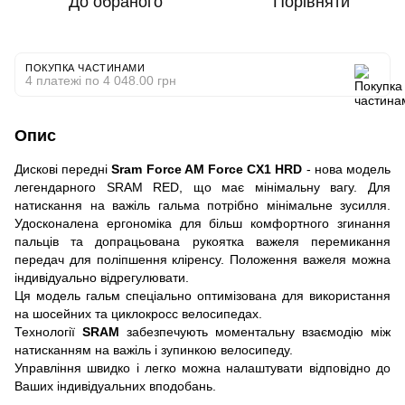
До обраного
Порівняти
ПОКУПКА ЧАСТИНАМИ
4 платежі по 4 048.00 грн
Опис
Дискові передні
Sram Force AM Force CX1 HRD
- нова модель
легендарного SRAM RED, що має мінімальну вагу. Для
натискання на важіль гальма потрібно мінімальне зусилля.
Удосконалена ергономіка для більш комфортного згинання
пальців та допрацьована рукоятка важеля перемикання
передач для поліпшення кліренсу. Положення важеля можна
індивідуально відрегулювати.
Ця модель гальм спеціально оптимізована для використання
на шосейних та циклокросс велосипедах.
Технології
SRAM
забезпечують моментальну взаємодію між
натисканням на важіль і зупинкою велосипеду.
Управління швидко і легко можна налаштувати відповідно до
Ваших індивідуальних вподобань.