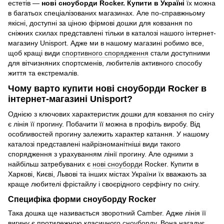
естетів —
нові сноуборди Rocker. Купити в Україні
їх можна
в багатьох спеціалізованих магазинах. Але по-справжньому
якісні, доступні за ціною фірмові дошки для ковзання по
сніжних схилах представлені тільки в каталозі нашого інтернет-
магазину Unisport. Адже ми в нашому магазині робимо все,
щоб кращі види
спортивного спорядження
стали доступними
для вітчизняних спортсменів, любителів активного способу
життя та екстремалів.
Чому варто купити нові сноуборди Rocker в
інтернет-магазині Unisport?
Однією з ключових характеристик дошки для ковзання по снігу
є лінія її прогину. Побачити її можна в профіль виробу. Від
особливостей прогину залежить характер катання. У нашому
каталозі представлені найрізноманітніші види такого
спорядження з урахуванням лінії прогину. Але одними з
найбільш затребуваних є
нові сноуборди
Rocker. Купити в
Харкові, Києві, Львові та інших містах України їх вважають за
краще любителі фрістайлу і своєрідного серфінгу по снігу.
Специфіка форми сноуборду Rocker
Така дошка ще називається зворотний Camber. Адже лінія її
вигину є протилежною класичного
сноуборду
. Вона нагадує