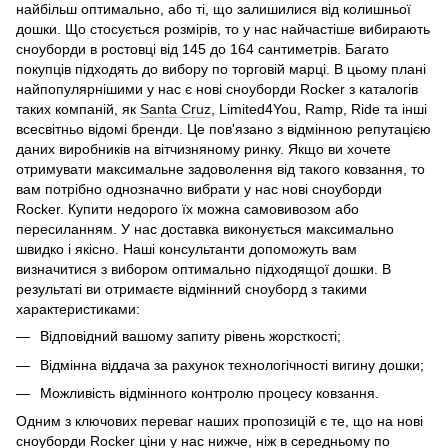
найбільш оптимально, або ті, що залишилися від колишньої
дошки. Що стосується розмірів, то у нас найчастіше вибирають
сноуборди в ростовці від 145 до 164 сантиметрів. Багато
покупців підходять до вибору по торговій марці. В цьому плані
найпопулярнішими у нас є нові сноуборди Rocker з каталогів
таких компаній, як
Santa Cruz
, Limited4You, Ramp, Ride та інші
всесвітньо відомі бренди. Це пов'язано з відмінною репутацією
даних виробників на вітчизняному ринку. Якщо ви хочете
отримувати максимальне задоволення від такого ковзання, то
вам потрібно однозначно вибрати у нас нові сноуборди
Rocker. Купити недорого їх можна самовивозом або
пересиланням. У нас доставка виконується максимально
швидко і якісно. Наші консультанти допоможуть вам
визначитися з вибором оптимально підходящої дошки. В
результаті ви отримаєте відмінний сноуборд з такими
характеристиками:
Відповідний вашому запиту рівень жорсткості;
Відмінна віддача за рахунок технологічності вигину дошки;
Можливість відмінного контролю процесу ковзання.
Одним з ключових переваг наших пропозицій є те, що на нові
сноуборди Rocker ціни у нас нижче, ніж в середньому по