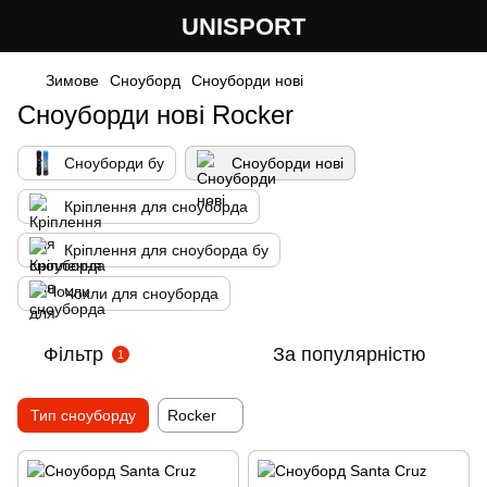
UNISPORT
Зимове
Сноуборд
Сноуборди нові
Сноуборди нові Rocker
Сноуборди бу
Сноуборди нові
Кріплення для сноуборда
Кріплення для сноуборда бу
Чохли для сноуборда
Фільтр
За популярністю
1
Тип сноуборду
Rocker