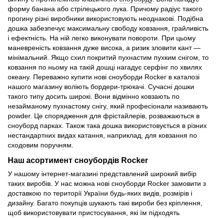
форму банана або стрілецького лука. Причому радіус такого
прогину різні виробники використовують неоднакові. Подібна
дошка забезпечує максимальну свободу ковзання, грайливість
і ефектність. На ній легко виконувати повороти. При цьому
маневреність ковзання дуже висока, а ризик зловити кант —
мінімальний. Якщо схил покритий пухнастим пухким снігом, то
ковзання по ньому на такій дошці нагадує серфінг по хвилях
океану. Переважно купити нові сноуборди Rocker в каталозі
нашого магазину воліють бордери-трюкачі. Сучасні дошки
такого типу досить широкі. Вони відмінно ковзають по
незайманому пухнастому снігу, який професіонали називають
powder. Це спорядження для фрістайлерів, розважаються в
сноуборд парках. Також така дошка використовується в різних
нестандартних видах катання, наприклад, для ковзання по
сходовим поручням.
Наш асортимент сноубордів Rocker
У нашому інтернет-магазині представлений широкий вибір
таких виробів. У нас можна нові сноуборди Rocker замовити з
доставкою по території України будь-яких видів, розмірів і
дизайну. Багато покупців шукають такі вироби без кріплення,
щоб використовувати пристосування, які їм підходять