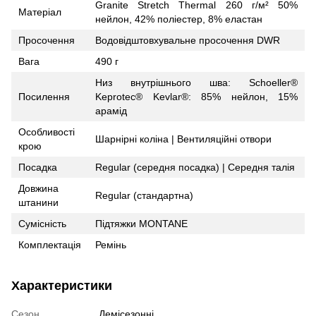
Granite Stretch Thermal 260 г/м² 50%
Матеріал
нейлон, 42% поліестер, 8% еластан
Просочення
Водовідштовхувальне просочення DWR
Вага
490 г
Низ внутрішнього шва: Schoeller®
Посилення
Keprotec® Kevlar®: 85% нейлон, 15%
арамід
Особливості
Шарнірні коліна | Вентиляційні отвори
крою
Посадка
Regular (середня посадка) | Середня талія
Довжина
Regular (стандартна)
штанини
Сумісність
Підтяжки MONTANE
Комплектація
Ремінь
Характеристики
Сезон
Демісезонні