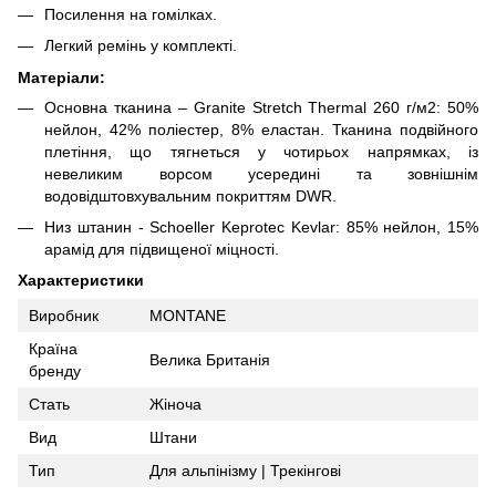
Посилення на гомілках.
Легкий ремінь у комплекті.
Матеріали:
Основна тканина – Granite Stretch Thermal 260 г/м2: 50%
нейлон, 42% поліестер, 8% еластан. Тканина подвійного
плетіння, що тягнеться у чотирьох напрямках, із
невеликим ворсом усередині та зовнішнім
водовідштовхувальним покриттям DWR.
Низ штанин - Schoeller Keprotec Kevlar: 85% нейлон, 15%
арамід для підвищеної міцності.
Характеристики
Виробник
MONTANE
Країна
Велика Британія
бренду
Стать
Жіноча
Вид
Штани
Тип
Для альпінізму | Трекінгові