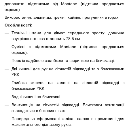
доповнити підтяжками від Montane (підтяжки продаються
окремо).
Використання: альпінізм, трекінг, хайкінг, прогулянки в горах.
Особливості:
Технічні штани для дівчат середнього зросту: довжина
внутрішнього шва становить 78.5 см.
Сумісні з підтяжками Montane (підтяжки продаються
окремо).
Пояс із надійною застібкою та ширинкою на блискавці.
Дві кишені для рук на сітчастій підкладці та з блискавками
YKK.
Глибока кишеня на холоші, на сітчастій підкладці з
блискавками YKK.
Задні кишені на блискавці.
Вентиляція на сітчастій підкладці. Блискавки вентиляції
знаходяться в бокових швах.
Попередньо сформовані коліна; ластка в промежині для
максимального діапазону рухів.