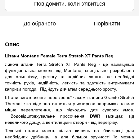
Повідомити, коли з'явиться
До обраного
Порівняти
Опис
Штани Montane Female Terra Stretch XT Pants Reg
Жіночі штани Terra Stretch XT Pants Reg - це найміцніша
функціональна модель від Montane, спеціально розроблена
для альпінізму, трекінгу та подібних занять, де необхідні
точність рухів, надійність, легкість та здатність витримувати
капризи погоди. Підійдуть дівчатам середнього зросту.
Штани виготовлені з перевіреної часом тканини Granite Stretch
Thermal, яка відмінно тягнеться у чотирьох напрямках та має
міцне переплетення, що підходить для суворих умов.
Водовідштовхувальне просочення
DWR
захищає від
невеликого дощу, а вентиляційні отвори - від перегріву.
Технічні штани мають кілька кишень на блискавці для
необхідних дрібниць, а для більшої зручності їх можна