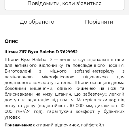
Повідомити, коли з'явиться
До обраного
Порівняти
Опис
Штани 2117 Byxa Balebo D 7629952
Штани Byxa Balebo D — легкі та функціональні штани
для активного відпочинку та повсякденного носіння.
Виготовлені з міцного softshell-матеріалу з
ламінованою мікрофлісовою підкладкою для
додаткового комфорту та тепла. Штани оснащені двома
боковими кишенями, однією кишенею на нозі та
блискавками на низу штанин, що забезпечує легкий
доступ та адаптацію під взуття. Матеріал захищає від
вітру та дощу (водостійкість 10 000 мм, дихаючість 10
000 г/м²/24 год), гарантуючи комфорт у будь-яких
умовах.
Призначення:
активний відпочинок, лайфстайл