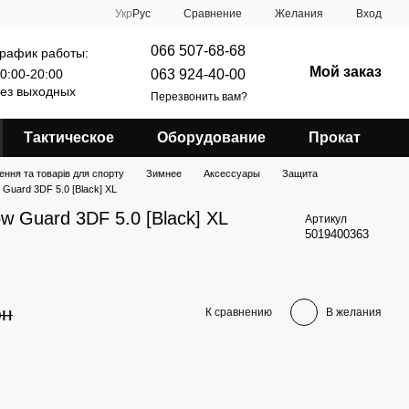
Сравнение
Укр
Рус
Желания
Вход
066 507-68-68
рафик работы:
Мой заказ
063 924-40-00
0:00-20:00
ез выходных
Перезвонить вам?
Тактическое
Оборудование
Прокат
ення та товарів для спорту
Зимнее
Аксессуары
Защита
 Guard 3DF 5.0 [Black] XL
w Guard 3DF 5.0 [Black] XL
Артикул
5019400363
рн
К сравнению
В желания