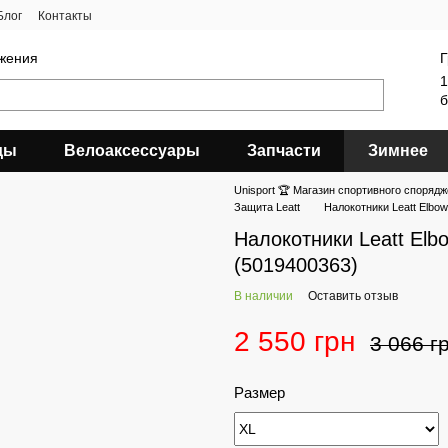
Блог
Контакты
яжения
Г
1
б
ды
Велоаксессуары
Запчасти
Зимнее
Unisport 🏆 Магазин спортивного спорядж
Защита Leatt
Налокотники Leatt Elbow
Налокотники Leatt Elbo
(5019400363)
В наличии
Оставить отзыв
2 550 грн
3 066 г
Размер