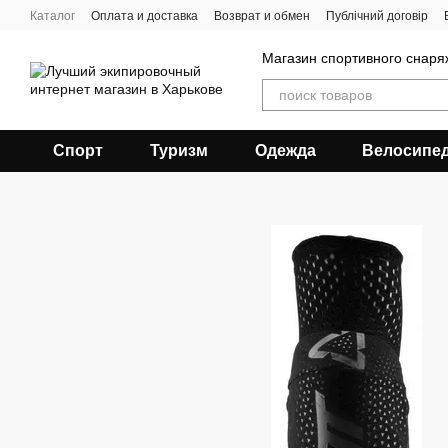
Перейти к основному контенту
Каталог
Оплата и доставка
Возврат и обмен
Публічний договір
Магазин спортивного снар
Спорт
Туризм
Одежда
Велосипе