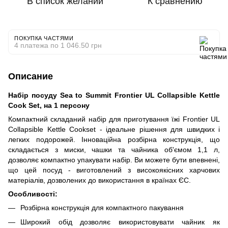
В список желаний
К сравнению
ПОКУПКА ЧАСТЯМИ
4 платежа по 1 046.50 грн
Описание
Набір посуду Sea to Summit Frontier UL Collapsible Kettle
Cook Set, на 1 персону
Компактний складаний набір для приготування їжі Frontier UL
Collapsible Kettle Cookset - ідеальне рішення для швидких і
легких подорожей. Інноваційна розбірна конструкція, що
складається з миски, чашки та чайника об'ємом 1,1 л,
дозволяє компактно упакувати набір. Ви можете бути впевнені,
що цей посуд - виготовлений з високоякісних харчових
матеріалів, дозволених до використання в країнах ЄС.
Особливості:
Розбірна конструкція для компактного пакування
Широкий обід дозволяє використовувати чайник як