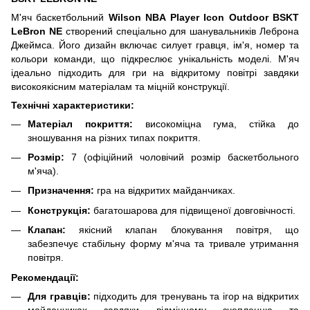
М'яч баскетбольний
Wilson NBA Player Icon Outdoor BSKT
LeBron NE
створений спеціально для шанувальників Леброна
Джеймса. Його дизайн включає силует гравця, ім'я, номер та
кольори команди, що підкреслює унікальність моделі. М'яч
ідеально підходить для гри на відкритому повітрі завдяки
високоякісним матеріалам та міцній конструкції.
Технічні характеристики:
Матеріал покриття:
високоміцна гума, стійка до
зношування на різних типах покриття.
Розмір:
7 (офіційний чоловічий розмір баскетбольного
м'яча).
Призначення:
гра на відкритих майданчиках.
Конструкція:
багатошарова для підвищеної довговічності.
Клапан:
якісний клапан блокування повітря, що
забезпечує стабільну форму м'яча та тривале утримання
повітря.
Рекомендації:
Для гравців:
підходить для тренувань та ігор на відкритих
майданчиках завдяки відмінному зчепленню та