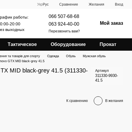
Сравнение
Укр
Рус
Желания
Вход
066 507-68-68
рафик работы:
Мой заказ
063 924-40-00
0:00-20:00
ез выходных
Перезвонить вам?
Тактическое
Оборудование
Прокат
ення та товарів для спорту
Одежда
Обувь
Мужская обувь
novo GTX MID black-grey 41.5
TX MID black-grey 41.5 (311330-
Артикул
311330-9930-
41.5
К сравнению
В желания