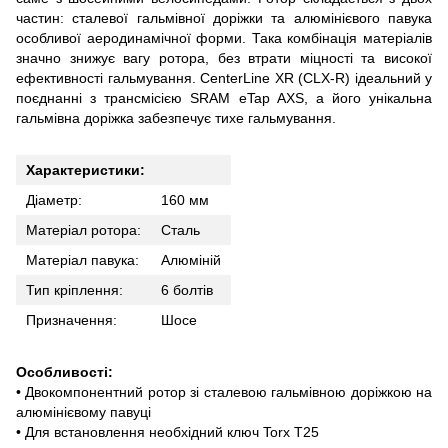
частин: сталевої гальмівної доріжки та алюмінієвого павука
особливої аеродинамічної форми. Така комбінація матеріалів
значно знижує вагу ротора, без втрати міцності та високої
ефективності гальмування. CenterLine XR (CLX-R) ідеальний у
поєднанні з трансмісією SRAM eTap AXS, а його унікальна
гальмівна доріжка забезпечує тихе гальмування.
Характеристики:
Діаметр:
160 мм
Матеріал ротора:
Сталь
Матеріал павука:
Алюміній
Тип кріплення:
6 болтів
Призначення:
Шосе
Особливості:
• Двокомпонентний ротор зі сталевою гальмівною доріжкою на
алюмінієвому павуці
• Для встановлення необхідний ключ Torx T25