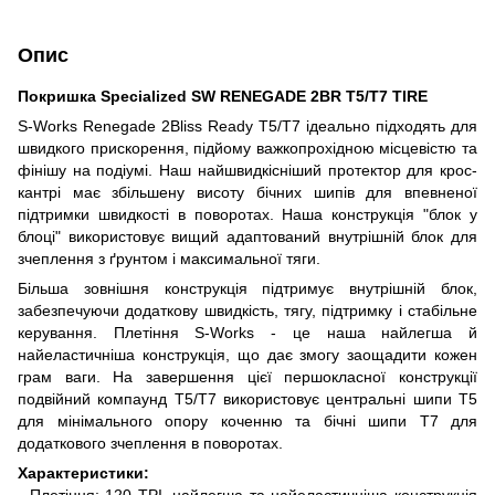
Опис
Покришка Specialized SW RENEGADE 2BR T5/T7 TIRE
S-Works Renegade 2Bliss Ready T5/T7 ідеально підходять для
швидкого прискорення, підйому важкопрохідною місцевістю та
фінішу на подіумі. Наш найшвидкісніший протектор для крос-
кантрі має збільшену висоту бічних шипів для впевненої
підтримки швидкості в поворотах. Наша конструкція "блок у
блоці" використовує вищий адаптований внутрішній блок для
зчеплення з ґрунтом і максимальної тяги.
Більша зовнішня конструкція підтримує внутрішній блок,
забезпечуючи додаткову швидкість, тягу, підтримку і стабільне
керування. Плетіння S-Works - це наша найлегша й
найеластичніша конструкція, що дає змогу заощадити кожен
грам ваги. На завершення цієї першокласної конструкції
подвійний компаунд T5/T7 використовує центральні шипи T5
для мінімального опору коченню та бічні шипи T7 для
додаткового зчеплення в поворотах.
Характеристики:
- Плетіння: 120 TPI, найлегша та найеластичніша конструкція