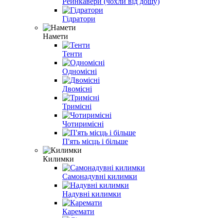
Рейнкавери (чохли від дощу)
Гідратори
Намети
Тенти
Одномісні
Двомісні
Тримісні
Чотиримісні
П'ять місць і більше
Килимки
Самонадувні килимки
Надувні килимки
Каремати