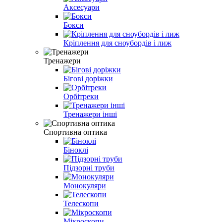
Аксесуари
Бокси
Кріплення для сноубордів і лиж
Тренажери
Бігові доріжки
Орбітреки
Тренажери інші
Спортивна оптика
Біноклі
Підзорні труби
Монокуляри
Телескопи
Мікроскопи