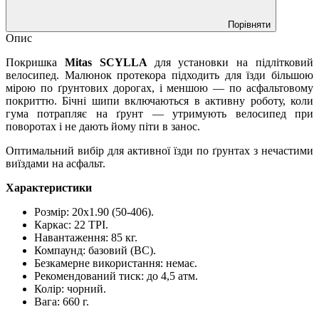
Порівняти
Опис
Покришка
Mitas SCYLLA
для установки на підлітковий
велосипед. Малюнок протекора підходить для їзди більшою
мірою по ґрунтових дорогах, і меншою — по асфальтовому
покриттю. Бічні шипи включаються в активну роботу, коли
гума потрапляє на ґрунт — утримують велосипед при
поворотах і не дають йому піти в занос.
Оптимальний вибір для активної їзди по ґрунтах з нечастими
виїздами на асфальт.
Характеристики
Розмір: 20x1.90 (50-406).
Каркас: 22 TPI.
Навантаження: 85 кг.
Компаунд: базовий (BC).
Безкамерне використання: немає.
Рекомендований тиск: до 4,5 атм.
Колір: чорний.
Вага: 660 г.