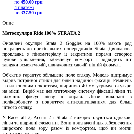
по
450.00 грн
4 платежі
по
337.50 грн
Опис
Мотоокуляри Ride 100% STRATA 2
Оновлені окуляри Strata 2 Goggles на 100% мають ряд
покращень до оригінальних попередників Strata. Двошарова
прокладка з піноматеріалу із закритими порами створює
чудове ущільнення, забезпечує комфорт і відводить піт
завдяки всмоктуючій, швидковисихаючій пінній формулі.
Об'єктив гарантує збільшене поле огляду. Модель підтримує
відрив потрійної стійки для більш надійної фіксації. Ремінець
із силіконовим покриттям, шириною 40 мм утримує окуляри
на місці. Виріб має дев'ятиточкову систему фіксації лінзи та
відмінно фіксує лінзу в оправі. Лінзи виконані з
полікарбонату, з покриттям антизапітніванням для більш
чіткого огляду.
У Racecraft 2, Accuri 2 і Strata 2 використовуються однакові
лінзи та відривні елементи. Вони призначені для забезпечення
широкого поля зору разом із комфортом, щоб ви могли
кататися весь день.