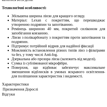
Технологічні особливості:
Збільшена ширина лінзи для кращого огляду.
Матеріал: Lexan c покриттям, що перешкоджає
утворенню подряпин та запотіванню.
Ремінець шириною 40 мм, покритий силіконом для
запобігання ковзанню.
Лінзи з полікарбонату з покриттям проти запотівання та
подряпин.
Підтримує потрійний відрив для надійної фіксації
Можливість встановлення різних типів лінз з фільтрами
та без, у тому числі Anti-fog.
Дзеркальна або прозора лінза (залежить від моделі).
Сумка із сублімованої мікрофібри.
Поверхня, що відбиває забезпечує максимальне
зменшення відблисків в умовах яскравого освітлення-
для поліпшення характеристик і видимості.
Характеристики
Призначення
Дорослі
Відгуки