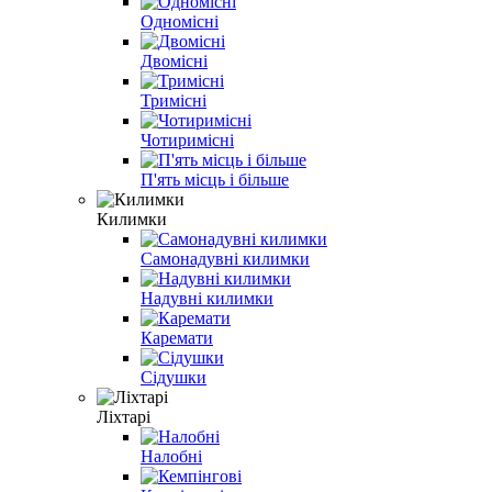
Одномісні
Двомісні
Тримісні
Чотиримісні
П'ять місць і більше
Килимки
Самонадувні килимки
Надувні килимки
Каремати
Сідушки
Ліхтарі
Налобні