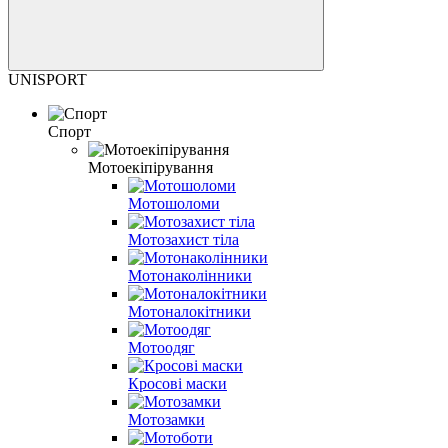
UNISPORT
Спорт
Мотоекіпірування
Мотошоломи
Мотозахист тіла
Мотонаколінники
Мотоналокітники
Мотоодяг
Кросові маски
Мотозамки