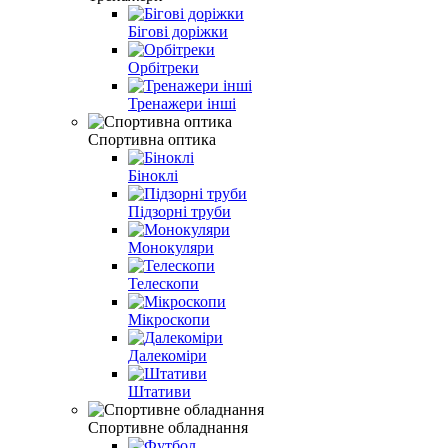
Бігові доріжки
Орбітреки
Тренажери інші
Спортивна оптика
Біноклі
Підзорні труби
Монокуляри
Телескопи
Мікроскопи
Далекоміри
Штативи
Спортивне обладнання