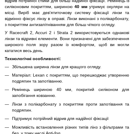
відрив потрійної стійки для більш надійної фіксації. Ремінець із
силіконовим покриттям, шириною
40 мм
утримує окуляри на
місці. Виріб має дев'ятиточкову систему фіксації лінзи та
відмінно фіксує лінзу в оправі. Лінзи виконані з полікарбонату,
з покриттям антизапітніванням для більш чіткого огляду.
У Racecraft 2, Accuri 2 і Strata 2 використовуються однакові
лінзи та відривні елементи. Вони призначені для забезпечення
широкого поля зору разом із комфортом, щоб ви могли
кататися весь день.
Технологічні особливості:
Збільшена ширина лінзи для кращого огляду.
Матеріал: Lexan c покриттям, що перешкоджає утворенню
подряпин та запотіванню.
Ремінець шириною 40 мм, покритий силіконом для
запобігання ковзанню.
Лінзи з полікарбонату з покриттям проти запотівання та
подряпин.
Підтримує потрійний відрив для надійної фіксації
Можливість встановлення різних типів лінз з фільтрами та
без, у тому числі Anti-fog.