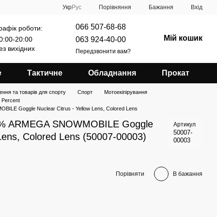
Порівняння
Укр
Рус
Бажання
Вхід
066 507-68-68
рафік роботи:
Мій кошик
063 924-40-00
0:00-20:00
ез вихідних
Передзвонити вам?
е
Тактичне
Обладнання
Прокат
ення та товарів для спорту
Спорт
Мотоекіпірування
 Percent
E Goggle Nuclear Citrus - Yellow Lens, Colored Lens
00% ARMEGA SNOWMOBILE Goggle
Артикул
50007-
 Lens, Colored Lens (50007-00003)
00003
Порівняти
В бажання