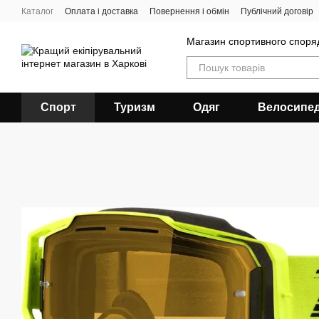
Перейти до основного контенту
Каталог
Оплата і доставка
Повернення і обмін
Публічний договір
Магазин спортивного спор
Спорт
Туризм
Одяг
Велосипе