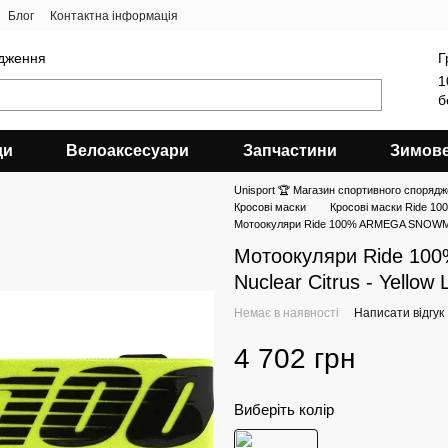
Блог
Контактна інформація
ядження
Г
1
б
ди
Велоаксесуари
Запчастини
Зимов
Unisport 🏆 Магазин спортивного спорядж
Кросові маски
Кросові маски Ride 100
Мотоокуляри Ride 100% ARMEGA SNOWMOBIL
Мотоокуляри Ride 1
Nuclear Citrus - Yellow
Немає в наявності
Написати відгук
4 702 грн
Виберіть колір