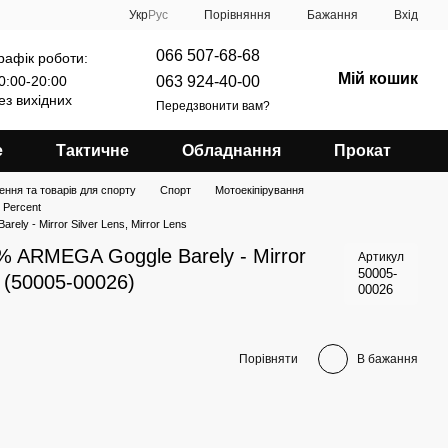
Порівняння
Укр
Рус
Бажання
Вхід
066 507-68-68
рафік роботи:
Мій кошик
063 924-40-00
0:00-20:00
ез вихідних
Передзвонити вам?
е
Тактичне
Обладнання
Прокат
ення та товарів для спорту
Спорт
Мотоекіпірування
 Percent
ly - Mirror Silver Lens, Mirror Lens
% ARMEGA Goggle Barely - Mirror
Артикул
50005-
s (50005-00026)
00026
Порівняти
В бажання