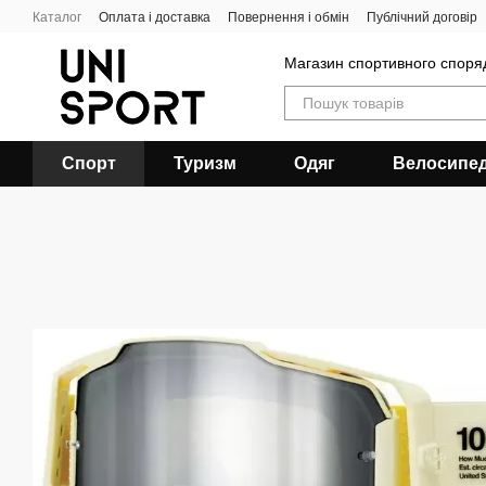
Перейти до основного контенту
Каталог
Оплата і доставка
Повернення і обмін
Публічний договір
Магазин спортивного спор
Спорт
Туризм
Одяг
Велосипе