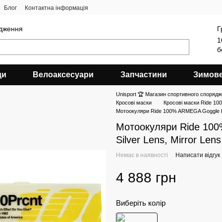
Блог
Контактна інформація
ядження
Г
1
б
ди
Велоаксесуари
Запчастини
Зимов
Unisport 🏆 Магазин спортивного спорядж
Кросові маски
Кросові маски Ride 100
Мотоокуляри Ride 100% ARMEGA Goggle Bare
Мотоокуляри Ride 100
Silver Lens, Mirror Len
Немає в наявності
Написати відгук
4 888 грн
Виберіть колір