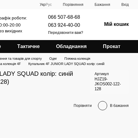
Порівняння
Укр
Рус
Бажання
Вхід
066 507-68-68
рафік роботи:
Мій кошик
063 924-40-00
0:00-20:00
ез вихідних
Передзвонити вам?
е
Тактичне
Обладнання
Прокат
ення та товарів для спорту
Одяг
Пляжна колекція
а колекція 4F
Купальник 4F JUNIOR LADY SQUAD колір: синій
LADY SQUAD колір: синій
Артикул
HJZ19-
28)
JKOS002-122-
128
Порівняти
В бажання