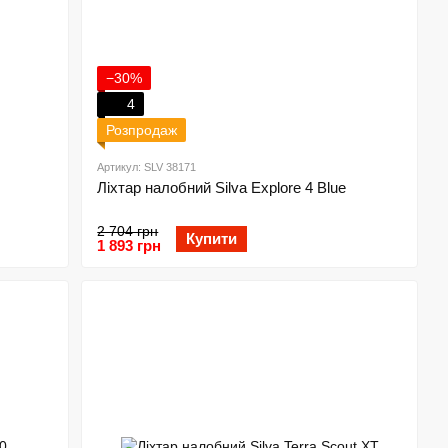
−30%
4
Розпродаж
Артикул: SLV 38171
Ліхтар налобний Silva Explore 4 Blue
2 704 грн
Купити
1 893 грн