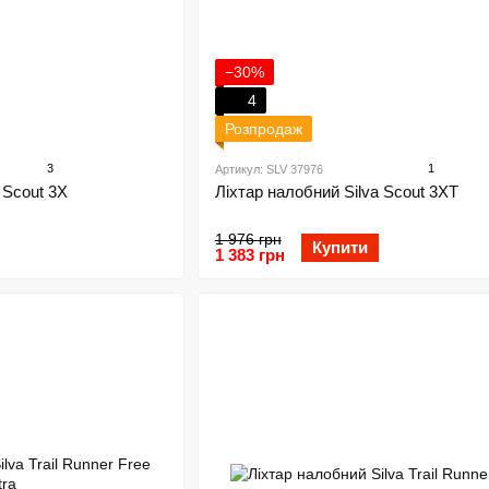
−30%
4
Розпродаж
3
1
Артикул: SLV 37976
 Scout 3X
Ліхтар налобний Silva Scout 3XT
1 976 грн
Купити
1 383 грн