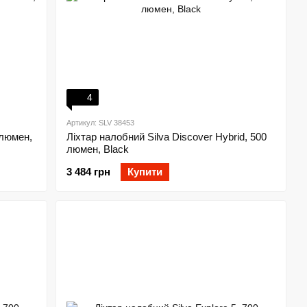
4
Артикул: SLV 38453
 люмен,
Ліхтар налобний Silva Discover Hybrid, 500
люмен, Black
3 484 грн
Купити