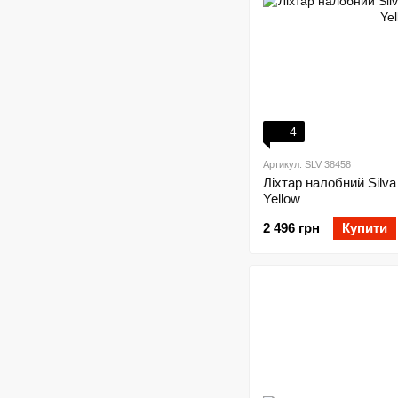
4
Артикул: SLV 38458
Ліхтар налобний Silva
Yellow
2 496 грн
Купити