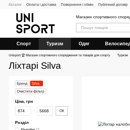
Перейти до основного контенту
Каталог
Оплата і доставка
Повернення і обмін
Публічний договір
Магазин спортивного спор
Спорт
Туризм
Одяг
Велосипе
Unisport 🏆 Магазин спортивного спорядження та товарів для спорту
Туризм
Ліхтарі Silva
Бренд:
Silva
Очистити фільтр
Ціна, грн
Від Ціна, грн
До Ціна, грн
ОК
Розділ
Налобні
23