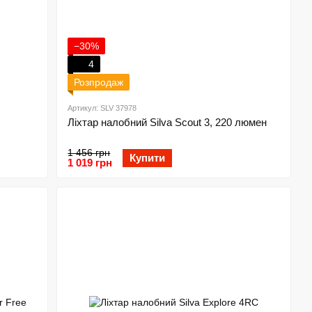
−30%
4
Розпродаж
Артикул: SLV 37978
Ліхтар налобний Silva Scout 3, 220 люмен
1 456 грн
Купити
1 019 грн