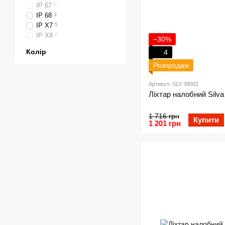
IP 67
0
IP 68
3
IP X7
5
IP X8
0
−30%
Колір
4
Розпродаж
Артикул: SLV 38002
Ліхтар налобний Silv
1 716 грн
Купити
1 201 грн