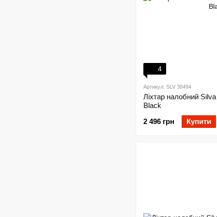
4
Артикул: SLV 38494
Ліхтар налобний Silva
Black
2 496 грн
Купити