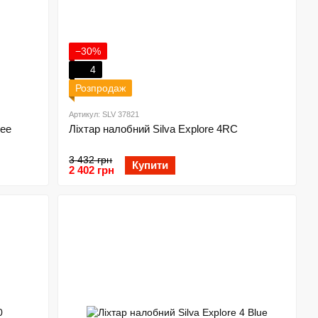
−30%
4
Розпродаж
Артикул: SLV 37821
ree
Ліхтар налобний Silva Explore 4RC
3 432 грн
Купити
2 402 грн