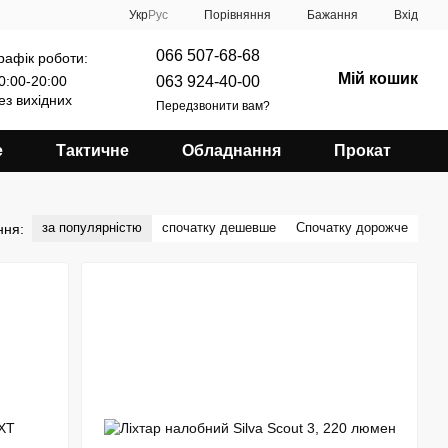
Порівняння
Укр
Рус
Бажання
Вхід
066 507-68-68
рафік роботи:
Мій кошик
063 924-40-00
0:00-20:00
ез вихідних
Передзвонити вам?
е
Тактичне
Обладнання
Прокат
за популярністю
спочатку дешевше
Спочатку дорожче
ння: