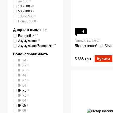
до 100
0
100-500
25
500-1000
3
1000-1500
0
Понад 1500
0
Джерело живлення
4
Батарейки
10
Акумулятор
12
Артикул: SLV 37807
Ліхтар налобний Silva 
Акумулятор/Батарейки
7
Водонепроникність
5 668 грн
Купити
IP 24
0
IP X2
0
IP X3
0
IP 44
0
IP X4
0
IP 54
0
IP X5
17
IP X6
0
IP 64
0
IP 65
4
IP 66
0