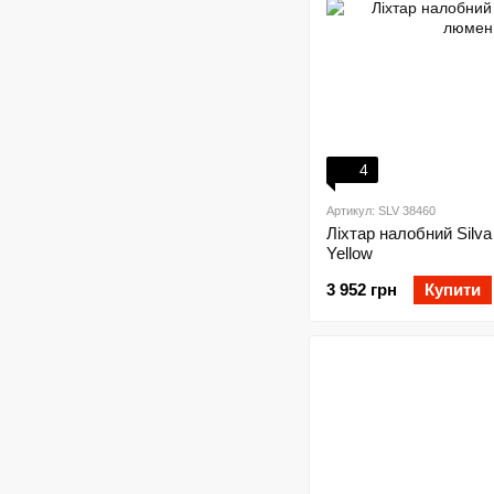
4
Артикул: SLV 38460
Ліхтар налобний Silva
Yellow
3 952 грн
Купити