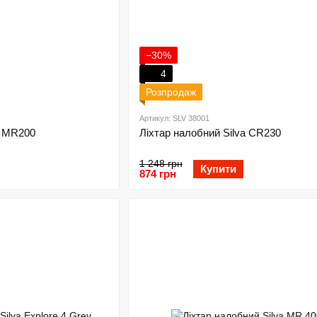
−30%
4
Розпродаж
Артикул: SLV 38001
a MR200
Ліхтар налобний Silva CR230
1 248 грн
Купити
874 грн