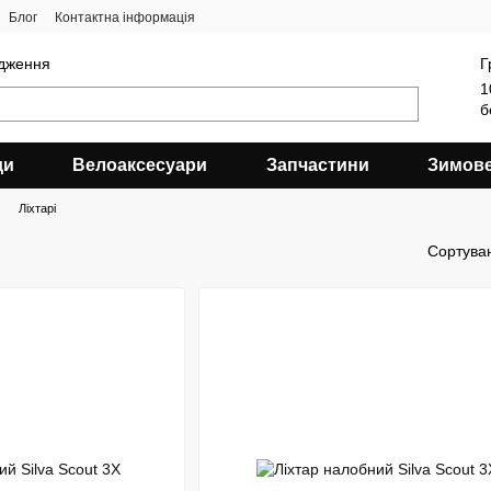
Блог
Контактна інформація
ядження
Г
1
б
ди
Велоаксесуари
Запчастини
Зимов
Ліхтарі
Сортува