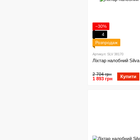
−30%
4
Розпродаж
Артикул: SLV 38170
Ліхтар налобний Silva
2 704 грн
Купити
1 893 грн