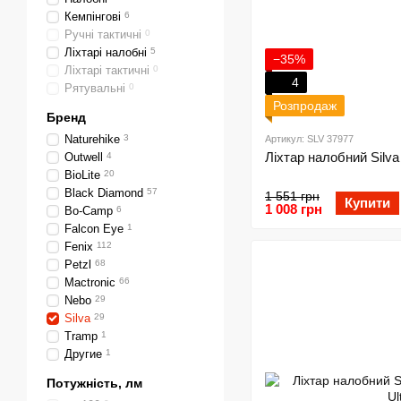
Кемпінгові
6
Ручні тактичні
0
Ліхтарі налобні
5
−35%
Ліхтарі тактичні
0
4
Рятувальні
0
Розпродаж
Бренд
Naturehike
3
Артикул: SLV 37977
Ліхтар налобний Silva
Outwell
4
BioLite
20
Black Diamond
57
1 551 грн
Купити
1 008 грн
Bo-Camp
6
Falcon Eye
1
Fenix
112
Petzl
68
Mactronic
66
Nebo
29
Silva
29
Tramp
1
Другие
1
Потужність, лм