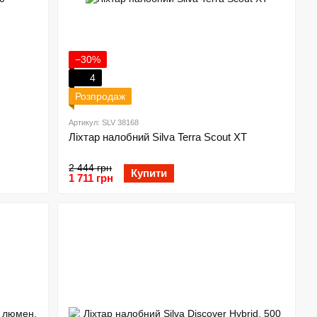
−30%
4
Розпродаж
Артикул: SLV 38168
Ліхтар налобний Silva Terra Scout XT
2 444 грн
Купити
1 711 грн