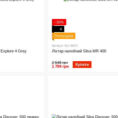
−30%
4
Розпродаж
Артикул: SLV 38071
 Explore 4 Grey
Ліхтар налобний Silva MR 400
2 548 грн
Купити
1 784 грн