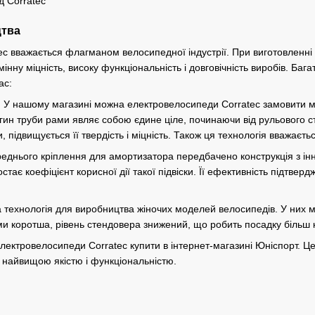
цтва
ec вважається флагманом велосипедної індустрії. При виготовленні
мінну міцність, високу функціональність і довговічність виробів. Ба
ас:
m. У нашому магазині можна електровелосипеди Corratec замовити 
гин труби рами являє собою єдине ціле, починаючи від рульового ста
 підвищується її твердість і міцність. Також ця технологія вважаєт
ереднього кріплення для амортизатора передбачено конструкція з ін
ростає коефіцієнт корисної дії такої підвіски. Її ефективність підтвер
а технологія для виробництва жіночих моделей велосипедів. У них 
ми коротша, рівень стендовера знижений, що робить посадку біль
лектровелосипеди Corratec купити в інтернет-магазині Юніспорт. Це
з найвищою якістю і функціональністю.