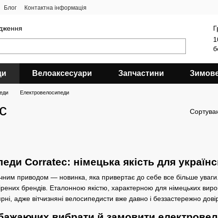
Блог
Контактна інформація
ядження
Г
1
б
ди
Велоаксесуари
Запчастини
Зимов
еди
Електровелосипеди
c
Сортува
ди Corratec: німецька якість для українс
ним приводом — новинка, яка привертає до себе все більше уваги. 
ірених брендів. Еталонною якістю, характерною для німецьких вироб
рні, адже вітчизняні велосипедисти вже давно і беззастережно дов
 бажаючих вибрати й замовити електровело