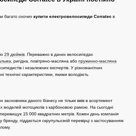
ак багато охочих
купити електровелосипеди Corratec
в
бо
29 дюймів
. Переважно в даних велосипедах
гальма
, ригідна, повітряно-масляна або
пружинно-масляна
лосипедистів і незалежних експертів. У різноманітних
нні технічні характеристики, якими володіють
 засновника даного бізнесу не тільки ввів в асортимент
них моделей мотоциклів з карбоновою рамою. На сьогодні
 перевищує 15 000 квадратних метрів. Кожен день компанія
 бренду, піддається скрупульозній перевірці з застосуванням
ілому.