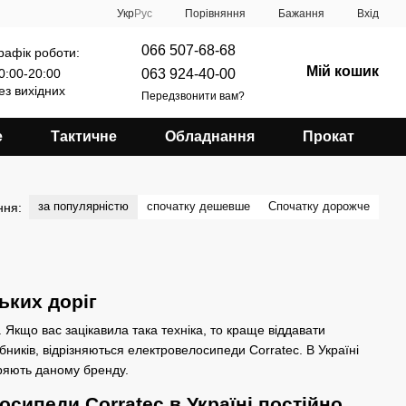
Порівняння
Укр
Рус
Бажання
Вхід
066 507-68-68
рафік роботи:
Мій кошик
063 924-40-00
0:00-20:00
ез вихідних
Передзвонити вам?
е
Тактичне
Обладнання
Прокат
за популярністю
спочатку дешевше
Спочатку дорожче
ння:
ьких доріг
Якщо вас зацікавила така техніка, то краще віддавати
ників, відрізняються електровелосипеди Corratec. В Україні
іряють даному бренду.
сипеди Corratec в Україні постійно