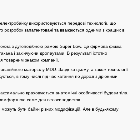
 електробайку використовуються передові технології, що
гато розробок запатентовані та вважаються одними з кращих в
можна з дугоподібною рамою Super Bow. Це фірмова фішка
кана і закінчуючи дропаутами. В результаті істотно
ься товарним знаком компанії.
новаційного матеріалу MDU. Завдяки цьому, а також технології
джується, в тому числі під час катання по дорозі з дрібними
максимально враховуються анатомічні особливості будови тіла.
ш комфортною саме для велосипедисток.
 можуть бути байки різних модифікацій. Але в будь-якому