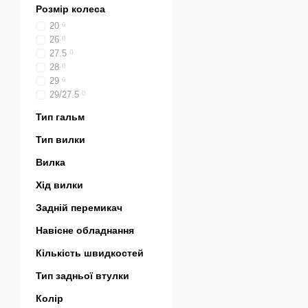
Розмір колеса
20
0
26
0
27.5
0
28
0
29
0
29/27.5
0
Тип гальм
Тип вилки
Вилка
Хід вилки
Задній перемикач
Навісне обладнання
Кількість швидкостей
Тип задньої втулки
Колір