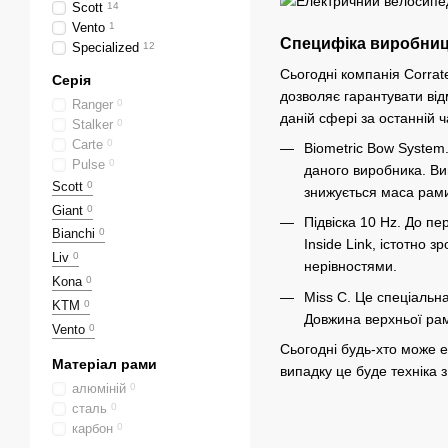
Scott
14
Vento
1
Специфіка виробни
Specialized
12
Сьогодні компанія Corrat
Серія
дозволяє гарантувати від
Ranger
0
даній сфері за останній ч
Stalker
0
Carte
0
Biometric Bow Syste
Pulse
0
даного виробника. Ви
Scott
0
знижується маса рами,
Giant
0
Підвіска 10 Hz. До п
Bianchi
0
Inside Link, істотно з
Liv
0
нерівностями.
Kona
0
Miss C. Це спеціальн
KTM
0
Довжина верхньої ра
Vento
0
Сьогодні будь-хто може е
Матеріал рами
випадку це буде техніка 
алюміній
0
сталь
0
карбон
0