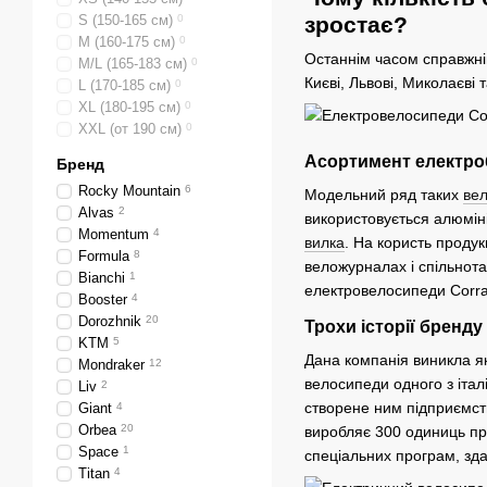
S (150-165 см)
0
зростає?
M (160-175 см)
0
Останнім часом справжній
M/L (165-183 см)
0
Києві, Львові, Миколаєві 
L (170-185 см)
0
XL (180-195 см)
0
XXL (от 190 см)
0
Асортимент електро
Бренд
Rocky Mountain
6
Модельний ряд таких
вел
Alvas
2
використовується алюмін
Momentum
4
вилка
. На користь продук
Formula
8
веложурналах і спільнотах
Bianchi
1
електровелосипеди Corrat
Booster
4
Dorozhnik
20
Трохи історії бренду
KTM
5
Дана компанія виникла як
Mondraker
12
велосипеди одного з іта
Liv
2
створене ним підприємст
Giant
4
Orbea
20
виробляє 300 одиниць про
Space
1
спеціальних програм, зда
Titan
4