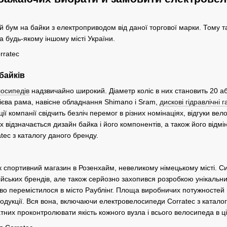
 бум на байки з електроприводом від даної торгової марки. Тому т
та будь-якому іншому місті України.
байків
осипедів
надзвичайно широкий. Діаметр коліс в них становить 20 а
ієва рама, навісне обладнання Shimano і Sram,
дискові гідравлічні 
ції компанії свідчить безліч перемог в різних номінаціях, відгуки ве
 відзначається дизайн байка і його компонентів, а також його відмі
ec з каталогу даного бренду.
 спортивний магазин в Розенхайм, невеликому німецькому місті. Син
лійських брендів, але також серйозно захопився розробкою унікаль
во перемістилося в місто Раублінг. Площа виробничих потужностей
дукції. Вся вона, включаючи електровелосипеди Corratec з каталогу
тних проконтролювати якість кожного вузла і всього велосипеда в ц