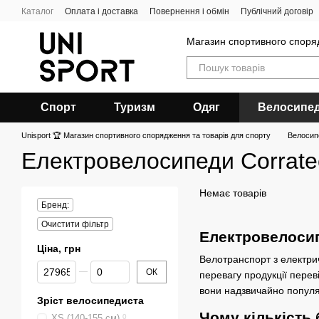
Перейти до основного контенту
Каталог
Оплата і доставка
Повернення і обмін
Публічний договір
Магазин спортивного спор
Спорт
Туризм
Одяг
Велосипе
Unisport 🏆 Магазин спортивного спорядження та товарів для спорту
Велосип
Електровелосипеди Corrate
Немає товарів
Бренд:
Очистити фільтр
Електровелосипе
Ціна, грн
Велотранспорт з електрич
Від Ціна, грн
До Ціна, грн
ОК
перевагу продукції перев
вони надзвичайно популя
Зріст велосипедиста
Чому кількість
XS (140-155 см)
0