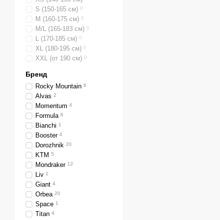
S (150-165 см)
0
M (160-175 см)
0
M/L (165-183 см)
0
L (170-185 см)
0
XL (180-195 см)
0
XXL (от 190 см)
0
Бренд
Rocky Mountain
6
Alvas
2
Momentum
4
Formula
8
Bianchi
1
Booster
4
Dorozhnik
20
KTM
5
Mondraker
12
Liv
2
Giant
4
Orbea
20
Space
1
Titan
4