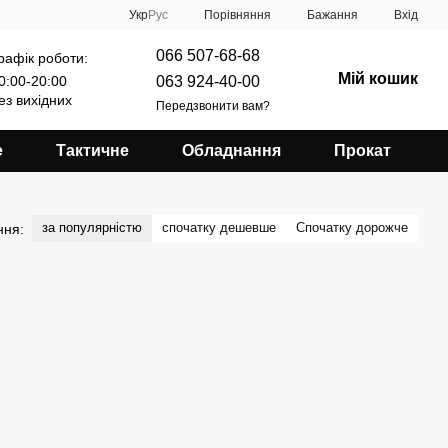
Порівняння
Укр
Рус
Бажання
Вхід
066 507-68-68
рафік роботи:
Мій кошик
063 924-40-00
0:00-20:00
ез вихідних
Передзвонити вам?
е
Тактичне
Обладнання
Прокат
за популярністю
спочатку дешевше
Спочатку дорожче
ння: