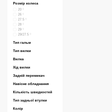
Розмір колеса
20
0
26
0
27.5
0
28
0
29
0
29/27.5
0
Тип гальм
Тип вилки
Вилка
Хід вилки
Задній перемикач
Навісне обладнання
Кількість швидкостей
Тип задньої втулки
Колір