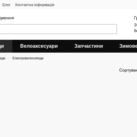
Блог
Контактна інформація
ядження
Г
1
б
ди
Велоаксесуари
Запчастини
Зимов
еди
Електровелосипеди
Сортува