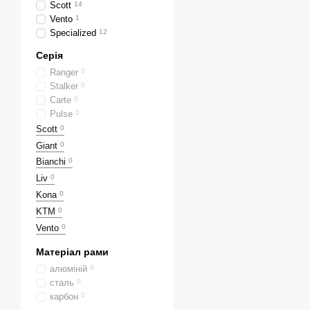
Scott
14
Vento
1
Specialized
12
Серія
Ranger
0
Stalker
0
Carte
0
Pulse
0
Scott
0
Giant
0
Bianchi
0
Liv
0
Kona
0
KTM
0
Vento
0
Матеріал рами
алюміній
0
сталь
0
карбон
0