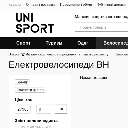
Перейти до основного контенту
Каталог
Оплата і доставка
Повернення і обмін
Публічний договір
Магазин спортивного спор
Спорт
Туризм
Одяг
Велосипе
Unisport 🏆 Магазин спортивного спорядження та товарів для спорту
Велосип
Електровелосипеди BH
Немає товарів
Бренд:
Очистити фільтр
Ціна, грн
Від Ціна, грн
До Ціна, грн
ОК
Зріст велосипедиста
XS (140-155 см)
0