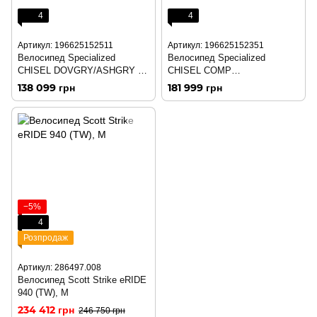
4
4
Артикул: 196625152511
Артикул: 196625152351
Велосипед Specialized
Велосипед Specialized
CHISEL DOVGRY/ASHGRY XL
CHISEL COMP
(93825-7005)
DPLAKEMET/WHT XL (93825-
138 099 грн
181 999 грн
5305)
−5%
4
Розпродаж
Артикул: 286497.008
Велосипед Scott Strike eRIDE
940 (TW), M
234 412 грн
246 750 грн