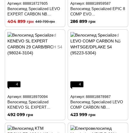
Артикул: 888818727605
Артикул: 888818959587
Велосипед Specialized LEVO
Велосипед Specialized EPIC 8
EXPERT CARBON NB
COMP EVO
MRN/BLK S6 (96421-3306)
BLUONYX/DUNEWHT M
404 899 грн
286 899 грн
449 799 грн
(90324-5303)
4
4
Артикул: 888818970094
Артикул: 888818878987
Велосипед Specialized
Велосипед Specialized LEVO
KENEVO SL EXPERT
COMP CARBON NB
CARBON 29 CARB/BRCH S4
WHTSGE/DPLAKE S4 (95223-
492 099 грн
423 999 грн
(98024-3104)
5304)