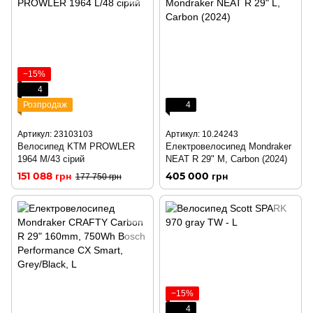
−15%
4
Розпродаж
4
Артикул: 23103103
Артикул: 10.24243
Велосипед KTM PROWLER
Електровелосипед Mondraker
1964 M/43 сірий
NEAT R 29" M, Carbon (2024)
151 088 грн
405 000 грн
177 750 грн
−15%
4