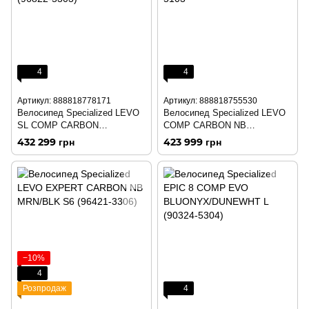
4
4
Артикул: 888818778171
Артикул: 888818755530
Велосипед Specialized LEVO
Велосипед Specialized LEVO
SL COMP CARBON
COMP CARBON NB
DOP/SND/SILDST S3 (96822-
BLK/LTSIL/BLK S3 96422-5103
432 299 грн
423 999 грн
5303)
−10%
4
Розпродаж
4