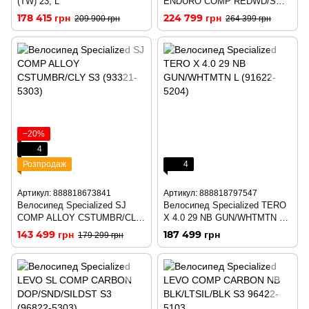
(TW) 23, L
ENDURO COMP REDWD/SMK
S3 (93622-5003)
178 415 грн
224 799 грн
209 900 грн
264 399 грн
−20%
4
Розпродаж
4
Артикул: 888818673841
Артикул: 888818797547
Велосипед Specialized SJ
Велосипед Specialized TERO
COMP ALLOY CSTUMBR/CLY
X 4.0 29 NB GUN/WHTMTN L
S3 (93321-5303)
(91622-5204)
143 499 грн
187 499 грн
179 299 грн