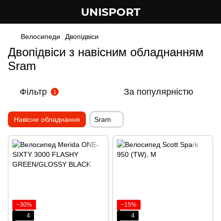
UNISPORT
Велосипеди
Двопідвіси
Двопідвіси з навісним обладнанням
Sram
Фільтр
За популярністю
1
Навісне обладнання
Sram
−30%
−15%
4
4