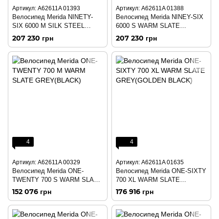
Артикул: A62611A 01393
Артикул: A62611A 01388
Велосипед Merida NINETY-
Велосипед Merida NINEY-SIX
SIX 6000 M SILK STEEL
6000 S WARM SLATE
BLUE(SILVER)
GREY(SILVER)
207 230 грн
207 230 грн
4
4
Артикул: A62611A 00329
Артикул: A62611A 01635
Велосипед Merida ONE-
Велосипед Merida ONE-SIXTY
TWENTY 700 S WARM SLATE
700 XL WARM SLATE
GREY(BLACK)
GREY(GOLDEN BLACK)
152 076 грн
176 916 грн