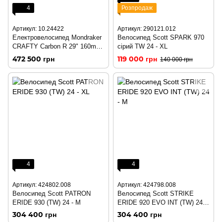
4
Розпродаж
Артикул: 10.24422
Артикул: 290121.012
Електровелосипед Mondraker
Велосипед Scott SPARK 970
CRAFTY Carbon R 29" 160mm,
сірий TW 24 - XL
750Wh Bosch Performance CX
472 500 грн
119 000 грн
140 000 грн
Smart, Grey/Black, M
4
4
Артикул: 424802.008
Артикул: 424798.008
Велосипед Scott PATRON
Велосипед Scott STRIKE
ERIDE 930 (TW) 24 - M
ERIDE 920 EVO INT (TW) 24 -
M
304 400 грн
304 400 грн