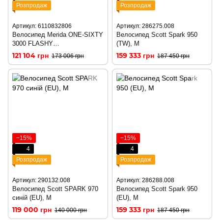
Розпродаж
Розпродаж
Артикул: 6110832806
Артикул: 286275.008
Велосипед Merida ONE-SIXTY
Велосипед Scott Spark 950
3000 FLASHY
(TW), M
GREEN/GLOSSY BLACK
121 104 грн
159 333 грн
173 006 грн
187 450 грн
−15%
−15%
4
4
Розпродаж
Розпродаж
Артикул: 290132.008
Артикул: 286288.008
Велосипед Scott SPARK 970
Велосипед Scott Spark 950
синій (EU), M
(EU), M
119 000 грн
159 333 грн
140 000 грн
187 450 грн