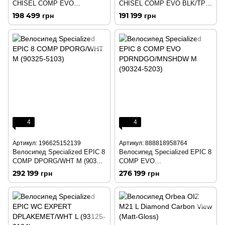
CHISEL COMP EVO
CHISEL COMP EVO BLK/TPE
BLK/METOBSD M (93825-
L (93825-5604)
198 499 грн
191 199 грн
5703)
4
4
Артикул: 196625152139
Артикул: 888818958764
Велосипед Specialized EPIC 8
Велосипед Specialized EPIC 8
COMP DPORG/WHT M (90325-
COMP EVO
5103)
PDRNDGO/MNSHDW M
292 199 грн
276 199 грн
(90324-5203)