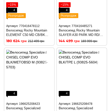
−15%
−15%
4
4
Розпродаж
Розпродаж
Артикул: 770416478112
Артикул: 770416485271
Велосипед Rocky Mountain
Велосипед Rocky Mountain
ELEMENT C50 MD CB/BK
SLAYER A30 PARK MD RD/BL
(B0313MD1)
(B0337MD1)
180 624 грн
144 499 грн
212 499 грн
169 999 грн
4
4
Артикул: 196625208423
Артикул: 196625208478
Велосипед Specialized
Велосипед Specialized