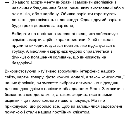
З нашого асортименту вибрати і замовити двопідвіси з
навісним обладнанням Sram, рами яких виготовлені або з
алюмінію, або з карбону. Обидва варіанти гарантують
легкість і довговічність велосипеда. Однак другий варіант
буде трохи дорожче за вартістю;
Вибирати по повітряно-масляної вилці, яка забезпечує
відмінні амортизаційні характеристики. У ній в якості
пружини використовується повітря, яке підкачується в
трубку. А масляний картридж чудово справляється з
функцією погашення коливань, що виникають на
бездоріжжі.
Використовуючи інтуїтивно зрозумілий інтерфейс нашого
сайту, картки товару, фото кожної моделі, а також консультації
наших фахівців, ви зможете вибрати оптимально підходящі
для вас двопідвіси з навісним обладнанням Sram. Замовити з
безкоштовною доставкою, а також скористатися іншими
акціями - це право кожного нашого покупця. Ми і не
приховуємо, що робимо все, щоб ви залишилися задоволені
покупкою і стали нашим постійним клієнтом.