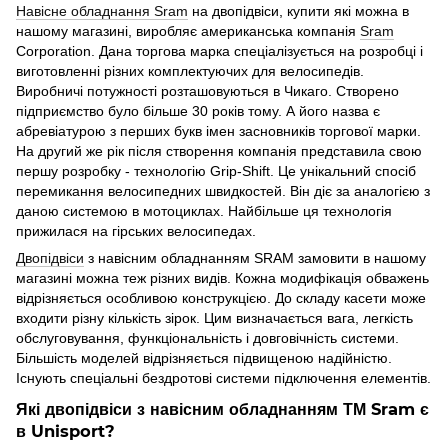
Навісне обладнання Sram
на двопідвіси, купити які можна в
нашому магазині, виробляє американська компанія
Sram
Corporation. Дана торгова марка спеціалізується на розробці і
виготовленні різних комплектуючих для велосипедів.
Виробничі потужності розташовуються в Чикаго. Створено
підприємство було більше 30 років тому. А його назва є
абревіатурою з перших букв імен засновників торгової марки.
На другий же рік після створення компанія представила свою
першу розробку - технологію Grip-Shift. Це унікальний спосіб
перемикання велосипедних швидкостей. Він діє за аналогією з
даною системою в мотоциклах. Найбільше ця технологія
прижилася на гірських велосипедах.
Двопідвіси
з навісним обладнанням SRAM замовити в нашому
магазині можна теж різних видів. Кожна модифікація обважень
відрізняється особливою конструкцією. До складу касети може
входити різну кількість зірок. Цим визначається вага, легкість
обслуговування, функціональність і довговічність системи.
Більшість моделей відрізняється підвищеною надійністю.
Існують спеціальні бездротові системи підключення елементів.
Які двопідвіси з навісним обладнанням ТМ Sram є
в Unisport?