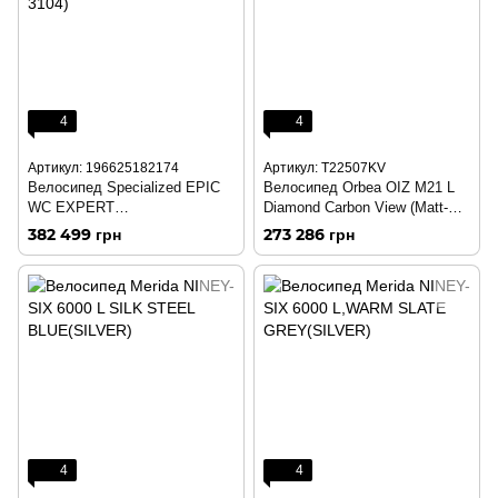
4
4
Артикул: 196625182174
Артикул: T22507KV
Велосипед Specialized EPIC
Велосипед Orbea OIZ M21 L
WC EXPERT
Diamond Carbon View (Matt-
DPLAKEMET/WHT L (93125-
Gloss)
382 499 грн
273 286 грн
3104)
4
4