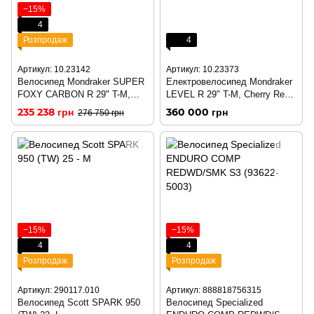
−15%
4
Розпродаж
4
Артикул: 10.23142
Артикул: 10.23373
Велосипед Mondraker SUPER
Електровелосипед Mondraker
FOXY CARBON R 29" T-M,
LEVEL R 29" T-M, Cherry Red /
Carbon / Desert Grey / Orange
Nimbus Grey (/2024)
235 238 грн
360 000 грн
276 750 грн
(/2024)
−15%
−15%
4
4
Розпродаж
Розпродаж
Артикул: 290117.010
Артикул: 888818756315
Велосипед Scott SPARK 950
Велосипед Specialized