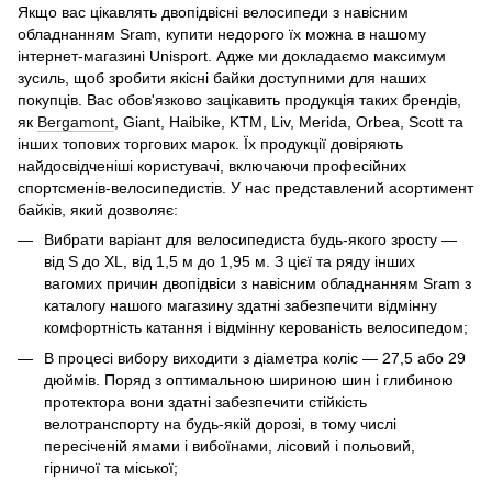
Якщо вас цікавлять двопідвісні велосипеди з навісним
обладнанням Sram, купити недорого їх можна в нашому
інтернет-магазині Unisport. Адже ми докладаємо максимум
зусиль, щоб зробити якісні байки доступними для наших
покупців. Вас обов'язково зацікавить продукція таких брендів,
як
Bergamont
, Giant, Haibike, KTM, Liv, Merida, Orbea, Scott та
інших топових торгових марок. Їх продукції довіряють
найдосвідченіші користувачі, включаючи професійних
спортсменів-велосипедистів. У нас представлений асортимент
байків, який дозволяє:
Вибрати варіант для велосипедиста будь-якого зросту —
від S до XL, від 1,5 м до 1,95 м. З цієї та ряду інших
вагомих причин двопідвіси з навісним обладнанням Sram з
каталогу нашого магазину здатні забезпечити відмінну
комфортність катання і відмінну керованість велосипедом;
В процесі вибору виходити з діаметра коліс — 27,5 або 29
дюймів. Поряд з оптимальною шириною шин і глибиною
протектора вони здатні забезпечити стійкість
велотранспорту на будь-якій дорозі, в тому числі
пересіченій ямами і вибоїнами, лісовий і польовий,
гірничої та міської;