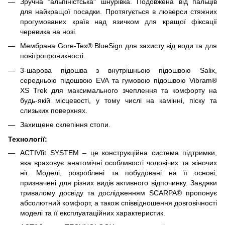
Зручна "альпіністська" шнурівка. Подовжена від пальців
для найкращої посадки. Протягується в люверси стяжних
прогумованих країв над язичком для кращої фіксації
черевика на нозі.
Мембрана Gore-Tex® BlueSign для захисту від води та для
повітропроникності.
3-шарова підошва з внутрішньою підошвою Salix,
середньою підошвою EVA та гумовою підошвою Vibram®
XS Trek для максимального зчеплення та комфорту на
будь-якій місцевості, у тому числі на камінні, піску та
слизьких поверхнях.
Захищене склепіння стопи.
Технології:
ACTIVfit SYSTEM – це конструкційна система підтримки,
яка враховує анатомічні особливості чоловічих та жіночих
ніг. Моделі, розроблені та побудовані на її основі,
призначені для різних видів активного відпочинку. Завдяки
тривалому досвіду та дослідженням SCARPA® пропонує
абсолютний комфорт, а також співвідношення довговічності
моделі та її експлуатаційних характеристик.