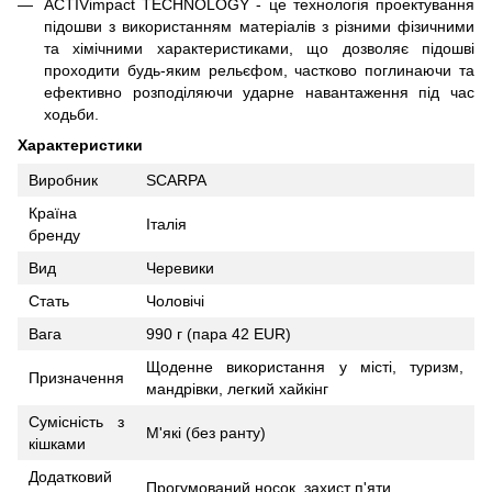
ACTIVimpact TECHNOLOGY - це технологія проектування
підошви з використанням матеріалів з різними фізичними
та хімічними характеристиками, що дозволяє підошві
проходити будь-яким рельєфом, частково поглинаючи та
ефективно розподіляючи ударне навантаження під час
ходьби.
Характеристики
Виробник
SCARPA
Країна
Італія
бренду
Вид
Черевики
Стать
Чоловічі
Вага
990 г (пара 42 EUR)
Щоденне використання у місті, туризм,
Призначення
мандрівки, легкий хайкінг
Сумісність з
М'які (без ранту)
кішками
Додатковий
Прогумований носок, захист п'яти