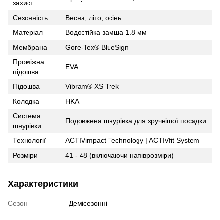
захист
Сезонність
Весна, літо, осінь
Матеріал
Водостійка замша 1.8 мм
Мембрана
Gore-Tex® BlueSign
Проміжна
EVA
підошва
Підошва
Vibram® XS Trek
Колодка
HKA
Cистема
Подовжена шнурівка для зручнішої посадки
шнурівки
Технології
ACTIVimpact Technology | ACTIVfit System
Розміри
41 - 48 (включаючи напіврозміри)
Характеристики
Сезон
Демісезонні