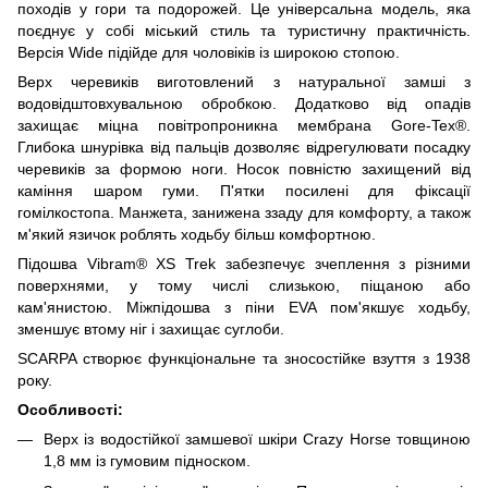
походів у гори та подорожей. Це універсальна модель, яка
поєднує у собі міський стиль та туристичну практичність.
Версія Wide підійде для чоловіків із широкою стопою.
Верх черевиків виготовлений з натуральної замші з
водовідштовхувальною обробкою. Додатково від опадів
захищає міцна повітропроникна мембрана Gore-Tex®.
Глибока шнурівка від пальців дозволяє відрегулювати посадку
черевиків за формою ноги. Носок повністю захищений від
каміння шаром гуми. П'ятки посилені для фіксації
гомілкостопа. Манжета, занижена ззаду для комфорту, а також
м'який язичок роблять ходьбу більш комфортною.
Підошва Vibram® XS Trek забезпечує зчеплення з різними
поверхнями, у тому числі слизькою, піщаною або
кам'янистою. Міжпідошва з піни EVA пом'якшує ходьбу,
зменшує втому ніг і захищає суглоби.
SCARPA створює функціональне та зносостійке взуття з 1938
року.
Особливості:
Верх із водостійкої замшевої шкіри Crazy Horse товщиною
1,8 мм із гумовим підноском.